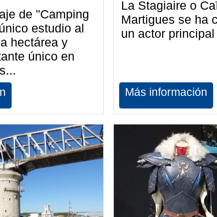
La Stagiaire o Caï
daje de "Camping
Martigues se ha 
único estudio al
un actor principal 
na hectárea y
ante único en
s...
ón
Más información