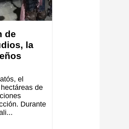
n de
dios, la
ueños
atós, el
 hectáreas de
iciones
cción. Durante
li...