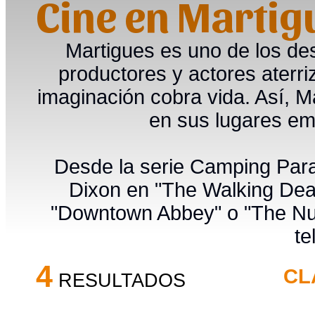
Cine en Martig
Martigues es uno de los des
productores y actores aterr
imaginación cobra vida. Así, 
en sus lugares emb
Desde la serie Camping Parad
Dixon en "The Walking Dea
"Downtown Abbey" o "The Nun 
te
4
CL
RESULTADOS