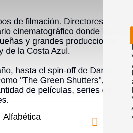
os de filmación. Directores,
rio cinematográfico donde la
equeñas y grandes producciones
y de la Costa Azul.
o, hasta el spin-off de Daryl
como "The Green Shutters",
tidad de películas, series de
es.
Alfabética