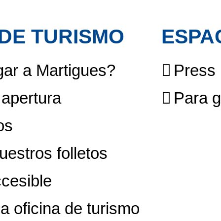
 DE TURISMO
ESPA
ar a Martigues?
Press
 apertura
Para 
os
uestros folletos
cesible
a oficina de turismo