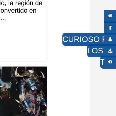
d, la región de
convertido en
...
CURIOSO PO
LOS PI
TIE