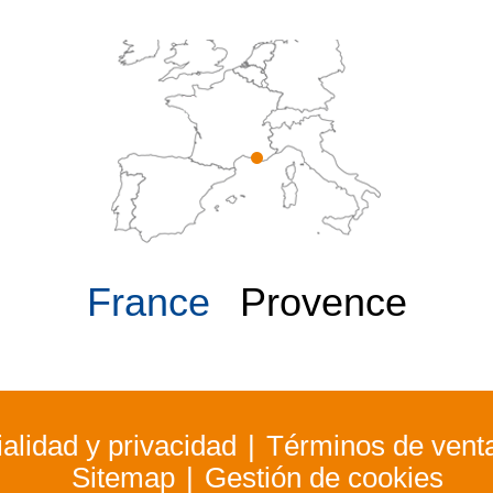
France
Provence
alidad y privacidad
Términos de vent
Sitemap
Gestión de cookies