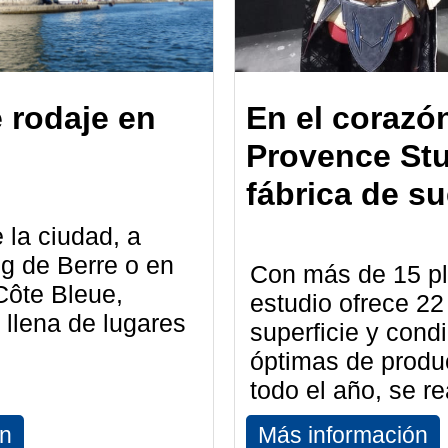
 rodaje en
En el corazó
Provence Stu
fábrica de s
 la ciudad, a
ng de Berre o en
Con más de 15 pl
 Côte Bleue,
estudio ofrece 22
 llena de lugares
superficie y cond
óptimas de produ
todo el año, se rea
ón
Más información