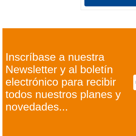
Inscríbase a nuestra
Newsletter y al boletín
electrónico para recibir
todos nuestros planes y
novedades...