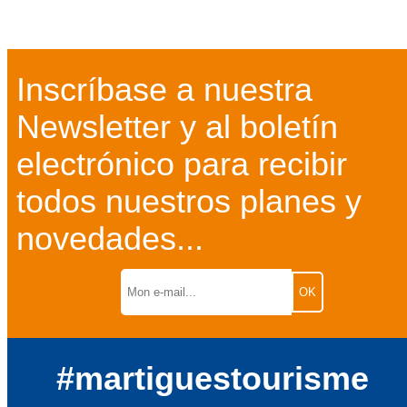
Inscríbase a nuestra
Newsletter y al boletín
electrónico para recibir
todos nuestros planes y
novedades...
#martiguestourisme