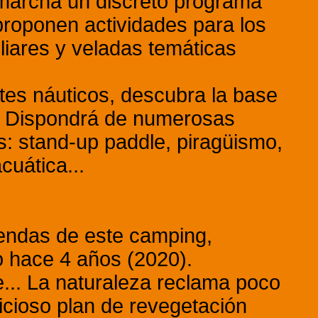
 marcha un discreto programa
proponen actividades para los
iares y veladas temáticas
rtes náuticos, descubra la base
. Dispondrá de numerosas
: stand-up paddle, piragüismo,
uática...
iendas de este camping,
o hace 4 años (2020).
... La naturaleza reclama poco
cioso plan de revegetación