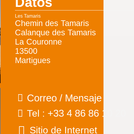
Datos
Les Tamaris
Chemin des Tamaris
Calanque des Tamaris
La Couronne
13500
Martigues
Correo / Mensaje
+33 4 86 86 10 20
Tel :
Sitio de Internet