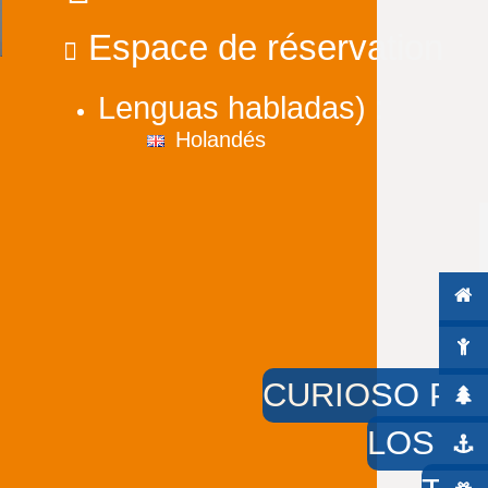
Espace de réservation
Lenguas habladas) :
Holandés
CURIOSO PO
LOS PI