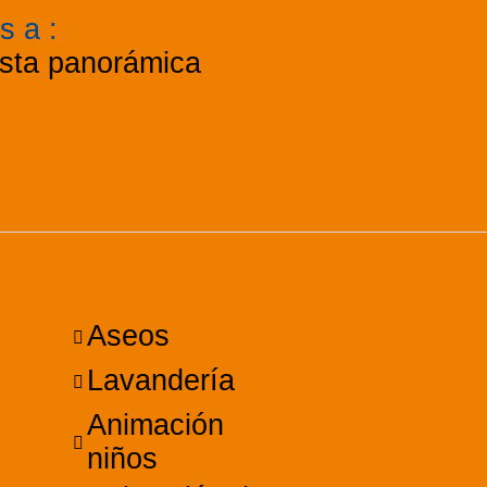
as a
:
ista panorámica
ios, Comodidad
Aseos
Lavandería
Animación
niños