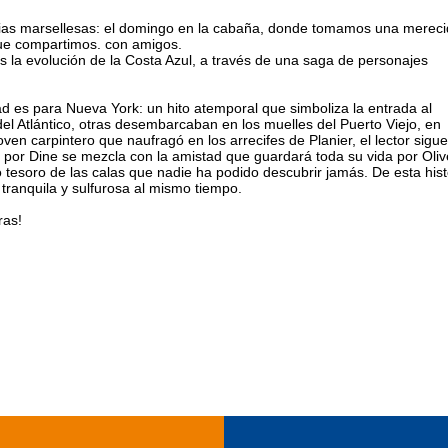
milias marsellesas: el domingo en la cabaña, donde tomamos una merec
que compartimos. con amigos.
s la evolución de la Costa Azul, a través de una saga de personajes
tad es para Nueva York: un hito atemporal que simboliza la entrada al
el Atlántico, otras desembarcaban en los muelles del Puerto Viejo, en
oven carpintero que naufragó en los arrecifes de Planier, el lector sigue
r por Dine se mezcla con la amistad que guardará toda su vida por Oliv
tesoro de las calas que nadie ha podido descubrir jamás. De esta hist
tranquila y sulfurosa al mismo tiempo.
ras!