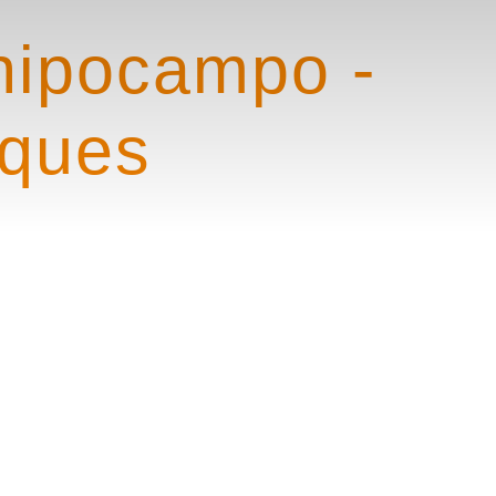
 hipocampo -
nques