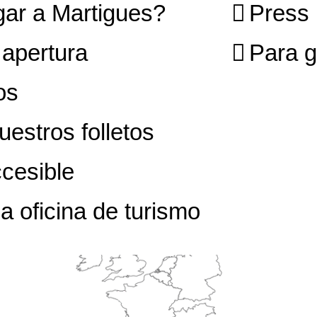
ar a Martigues?
Press
 apertura
Para 
os
uestros folletos
cesible
a oficina de turismo