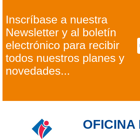
Inscríbase a nuestra
Newsletter y al boletín
electrónico para recibir
todos nuestros planes y
novedades...
OFICINA