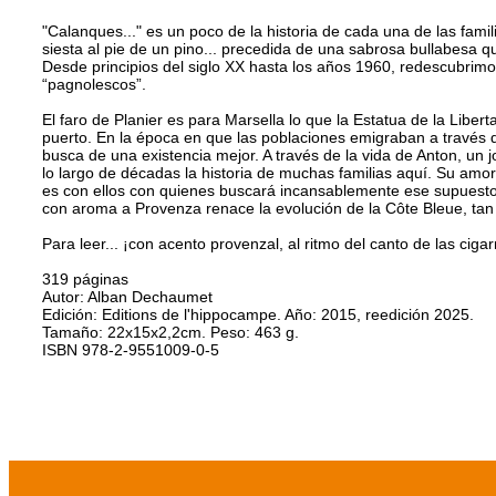
"Calanques..." es un poco de la historia de cada una de las fa
siesta al pie de un pino... precedida de una sabrosa bullabesa 
Desde principios del siglo XX hasta los años 1960, redescubrimo
“pagnolescos”.
El faro de Planier es para Marsella lo que la Estatua de la Liber
puerto. En la época en que las poblaciones emigraban a través d
busca de una existencia mejor. A través de la vida de Anton, un j
lo largo de décadas la historia de muchas familias aquí. Su amo
es con ellos con quienes buscará incansablemente ese supuesto 
con aroma a Provenza renace la evolución de la Côte Bleue, tan 
Para leer... ¡con acento provenzal, al ritmo del canto de las cigar
319 páginas
Autor: Alban Dechaumet
Edición: Editions de l'hippocampe. Año: 2015, reedición 2025.
Tamaño: 22x15x2,2cm. Peso: 463 g.
ISBN 978-2-9551009-0-5