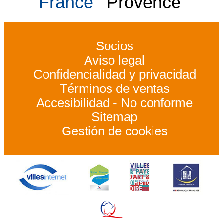
France
Provence
Socios
Aviso legal
Confidencialidad y privacidad
Términos de ventas
Accesibilidad - No conforme
Sitemap
Gestión de cookies