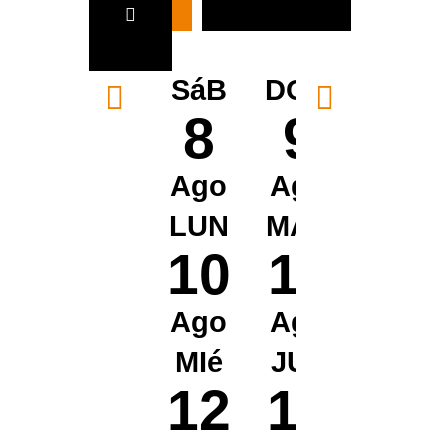
SáB
DOM
8
9
Ago
Ago
LUN
MAR
10
11
Ago
Ago
MIé
JUE
12
13