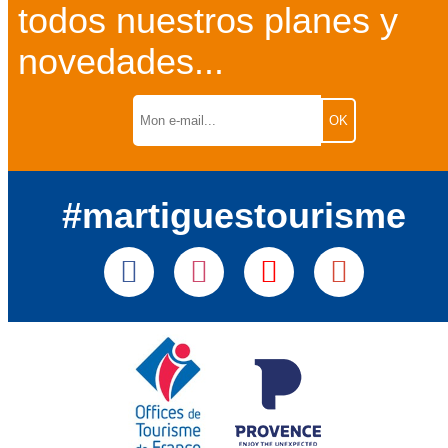
todos nuestros planes y
novedades...
#martiguestourisme