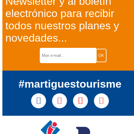
Newsletter y al boletín
electrónico para recibir
todos nuestros planes y
novedades...
#martiguestourisme