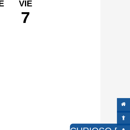
E
VIE
6
7
o
Ago