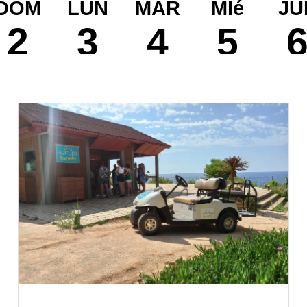
DOM
LUN
MAR
MIé
JU
2
3
4
5
Ago
Ago
Ago
Ago
Ag