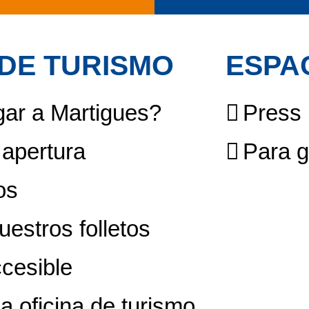
 DE TURISMO
ESPA
ar a Martigues?
Press
 apertura
Para 
os
uestros folletos
cesible
a oficina de turismo