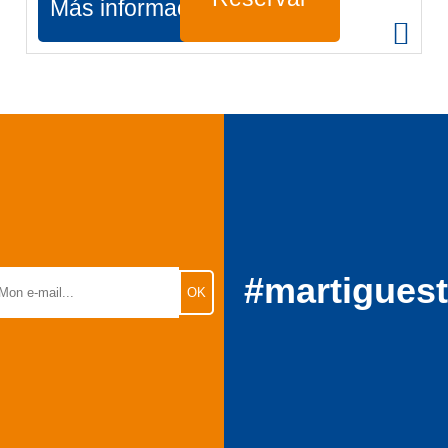
Más información
#martigues