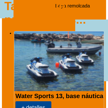
También le
Boya remolcada
proponemos...
Water Sports 13, base náutica
+ detalles