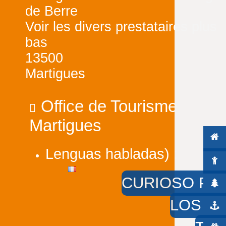
de Berre
Voir les divers prestataires plus
bas
13500
Martigues
Office de Tourisme
Martigues
Lenguas habladas) :
CURIOSO PO
LOS PI