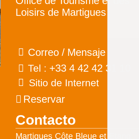
Office de Tourisme et des
Loisirs de Martigues
Correo / Mensaje
+33 4 42 42 31 10
Tel :
Sitio de Internet
Reservar
Contacto
Martigues Côte Bleue et Etang