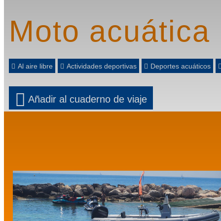
Moto acuática
Al aire libre
Actividades deportivas
Deportes acuáticos
Añadir al cuaderno de viaje
Prev
Next