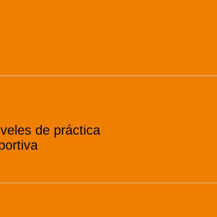
veles de práctica
portiva
ios, Comodidad