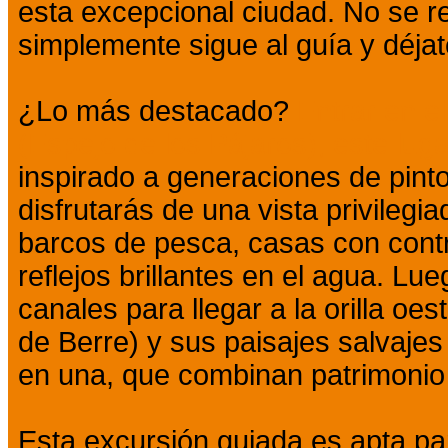
esta excepcional ciudad. No se re
simplemente sigue al guía y déjate
¿Lo más destacado?
Entrar en e
(Espejo de los Pájaros), este luga
inspirado a generaciones de pint
disfrutarás de una vista privilegi
barcos de pesca, casas con contr
reflejos brillantes en el agua. Lu
canales para llegar a la orilla oe
de Berre) y sus paisajes salvajes
en una, que combinan patrimonio 
Esta excursión guiada es apta par