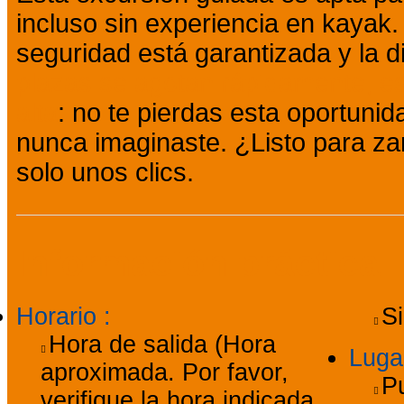
incluso sin experiencia en kayak.
seguridad está garantizada y la d
plazas se agotan rápidamente, e
alta
: no te pierdas esta oportuni
nunca imaginaste. ¿Listo para za
solo unos clics.
Información práctica
Horario
:
Si
Hora de salida (Hora
Luga
aproximada. Por favor,
P
verifique la hora indicada