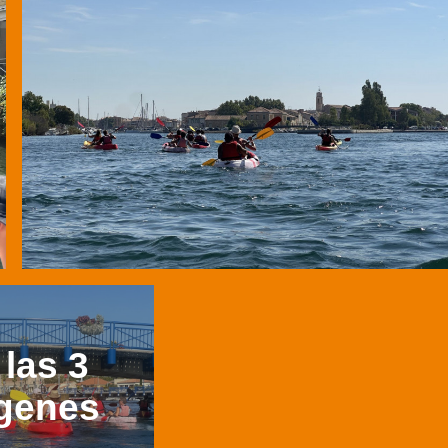
 las 3
genes