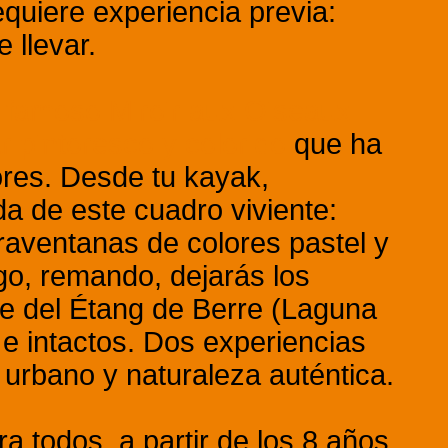
quiere experiencia previa:
 llevar.
l famoso Miroir aux Oiseaux
r pintoresco y colorido
que ha
ores. Desde tu kayak,
ada de este cuadro viviente:
aventanas de colores pastel y
ego, remando, dejarás los
ste del Étang de Berre (Laguna
 e intactos. Dos experiencias
urbano y naturaleza auténtica.
a todos, a partir de los 8 años,