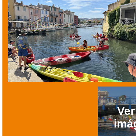
Ver
imá