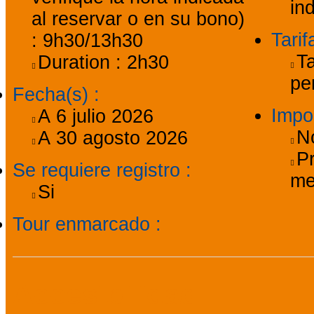
in
al reservar o en su bono)
Tari
:
9h30/13h30
Ta
Duration :
2h30
pe
Fecha(s)
:
Impo
A
6 julio 2026
N
A
30 agosto 2026
Pr
Se requiere registro
:
me
Si
Tour enmarcado
:
Accesibilidad