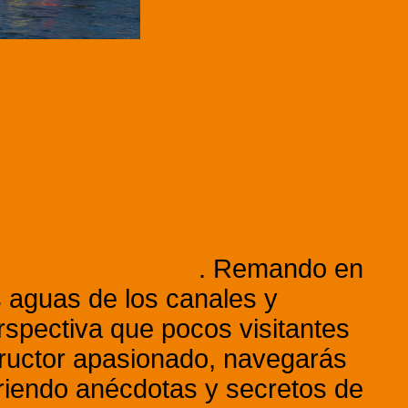
able paseo por los canales
en una aventura única en el
a de la Provenza"
. Remando en
s aguas de los canales y
spectiva que pocos visitantes
tructor apasionado, navegarás
briendo anécdotas y secretos de