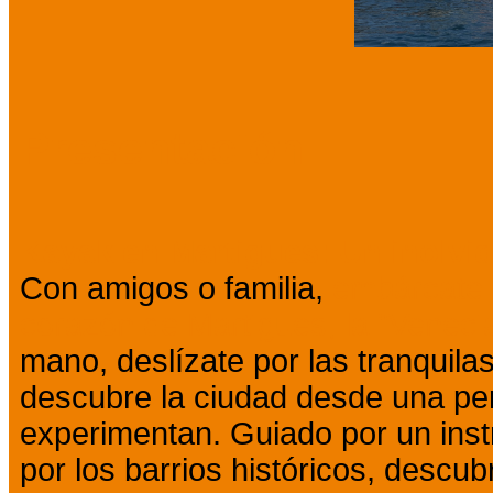
Presentación
Kayak en Martigues: Un inolvid
Con amigos o familia,
embárcate 
corazón de Martigues, la "Veneci
mano, deslízate por las tranquila
descubre la ciudad desde una per
experimentan. Guiado por un ins
por los barrios históricos, descu