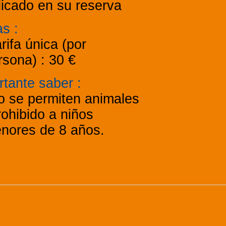
dicado en su reserva
fas
:
rifa única (por
rsona) :
30 €
rtante saber
:
o se permiten animales
ohibido a niños
nores de 8 años.