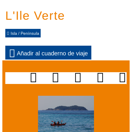
L'Ile Verte
Isla / Península
Añadir al cuaderno de viaje