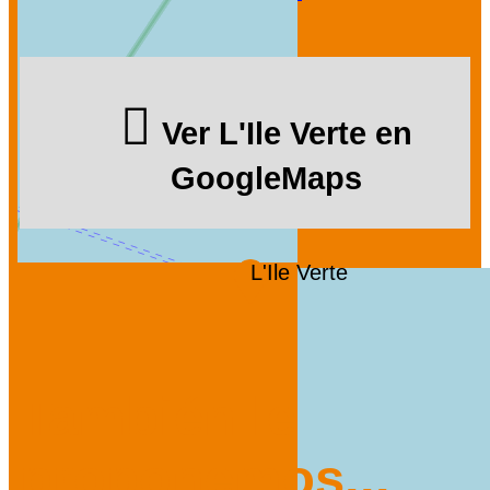
Ver L'Ile Verte en
GoogleMaps
L'Ile Verte
También le
proponemos...