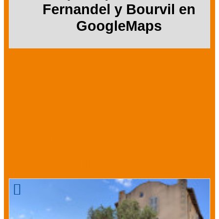
Fernandel y Bourvil en
GoogleMaps
También le
proponemos...