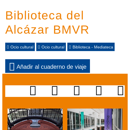
Biblioteca del
Alcázar BMVR
Ocio cultural
Ocio cultural
Biblioteca - Mediateca
Añadir al cuaderno de viaje