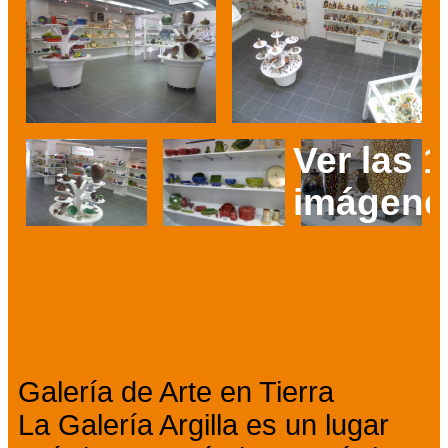
Ver las 1
imágene
Prev
Next
Presentación
Galería de Arte en Tierra
La Galería Argilla es un lugar