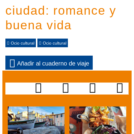
ciudad: romance y
buena vida
Ocio cultural
Ocio cultural
Añadir al cuaderno de viaje