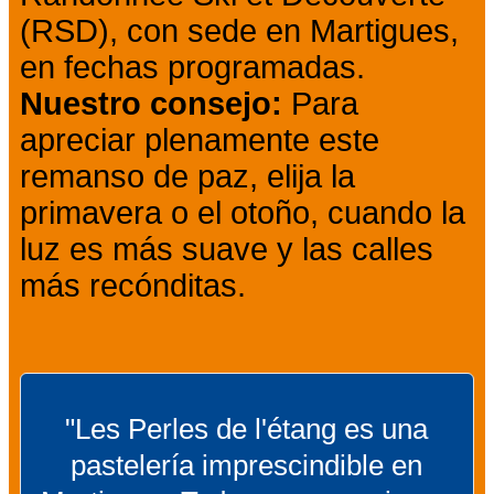
(RSD), con sede en Martigues,
en fechas programadas.
Nuestro consejo:
Para
apreciar plenamente este
remanso de paz, elija la
primavera o el otoño, cuando la
luz es más suave y las calles
más recónditas.
"Les Perles de l'étang es una
pastelería imprescindible en