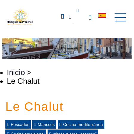
Inicio
>
Le Chalut
Le Chalut
Pescados
Mariscos
Cocina mediterránea