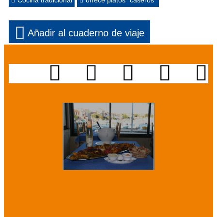
Cocina tradicional
ofrece platos "caseros"
Añadir al cuaderno de viaje
Presentación