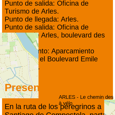
Punto de salida: Oficina de
Turismo de Arles.
Punto de llegada: Arles.
Punto de salida: Oficina de
Turismo de Arles, boulevard des
Lices.
Aparcamiento: Aparcamiento
gratuito en el Boulevard Emile
Zola, Arles.
Presentación
ARLES - Le chemin des 
à vélo
En la ruta de los peregrinos a