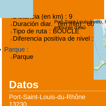
Ruta
:
Distancia (en km) :
9
Port-Saint-Louis à vélo, l
Duración diaria (en min) :
60
entourée d'eau
Tipo de ruta :
BOUCLE
Diferencia positiva de nivel :
0
Parque
:
Parque
Datos
Port-Saint-Louis-du-Rhône
13230