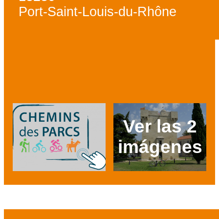
Port-Saint-Louis-du-Rhône
Fotos
Ver las 2
imágenes
Prev
Next