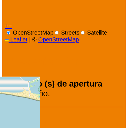
+
−
OpenStreetMap
Streets
Satellite
Leaflet
|
©
OpenStreetMap
Presentación
Periodo (s) de apertura
Todo el año.
Información práctica