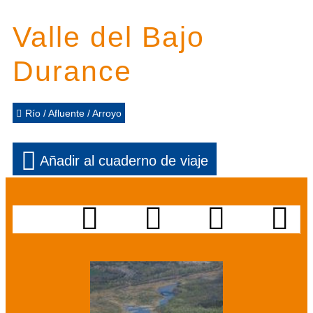
Valle del Bajo
Durance
Río / Afluente / Arroyo
Añadir al cuaderno de viaje