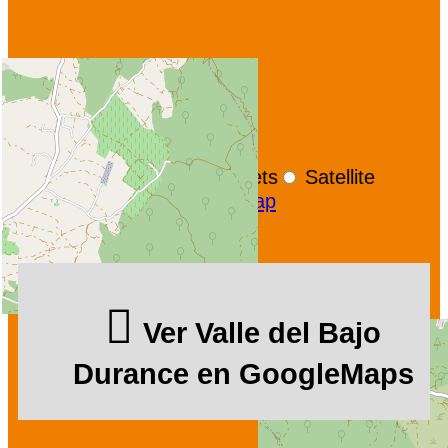
+
−
OpenStreetMap
Streets
Satellite
Leaflet
|
©
OpenStreetMap
Ver Valle del Bajo
Durance en GoogleMaps